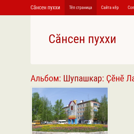
Сӑнсен пуххи
Тӗп страница
Сайта кӗр
Con
Сӑнсен пуххи
Альбом:
Шупашкар
: Ҫӗнӗ Л